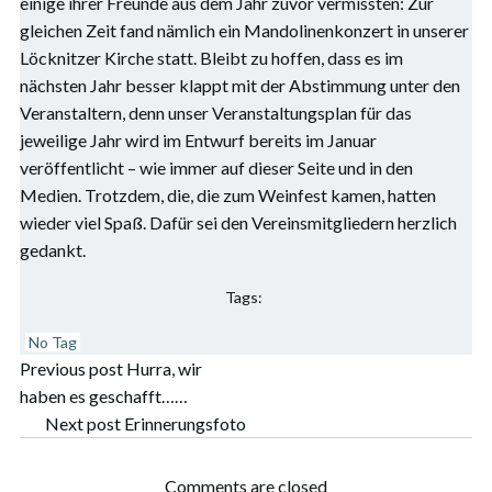
einige ihrer Freunde aus dem Jahr zuvor vermissten: Zur
gleichen Zeit fand nämlich ein Mandolinenkonzert in unserer
Löcknitzer Kirche statt. Bleibt zu hoffen, dass es im
nächsten Jahr besser klappt mit der Abstimmung unter den
Veranstaltern, denn unser Veranstaltungsplan für das
jeweilige Jahr wird im Entwurf bereits im Januar
veröffentlicht – wie immer auf dieser Seite und in den
Medien. Trotzdem, die, die zum Weinfest kamen, hatten
wieder viel Spaß. Dafür sei den Vereinsmitgliedern herzlich
gedankt.
Tags:
No Tag
Post
Previous post
Hurra, wir
haben es geschafft……
navigation
Post
Next post
Erinnerungsfoto
navigation
Comments are closed