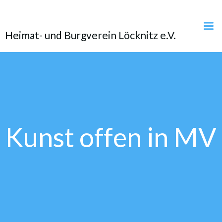
Zum
Inhalt
springen
Heimat- und Burgverein Löcknitz e.V.
Kunst offen in MV