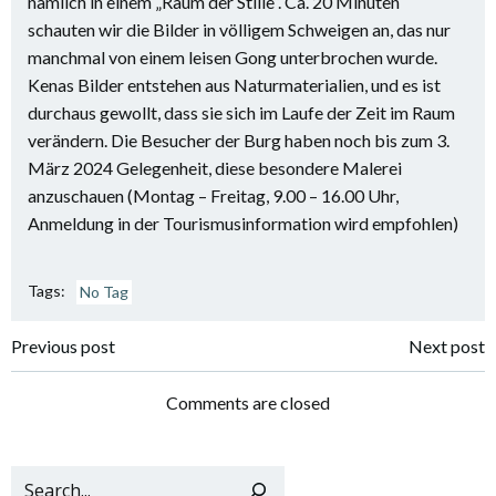
nämlich in einem „Raum der Stille“. Ca. 20 Minuten
schauten wir die Bilder in völligem Schweigen an, das nur
manchmal von einem leisen Gong unterbrochen wurde.
Kenas Bilder entstehen aus Naturmaterialien, und es ist
durchaus gewollt, dass sie sich im Laufe der Zeit im Raum
verändern. Die Besucher der Burg haben noch bis zum 3.
März 2024 Gelegenheit, diese besondere Malerei
anzuschauen (Montag – Freitag, 9.00 – 16.00 Uhr,
Anmeldung in der Tourismusinformation wird empfohlen)
Tags:
No Tag
Post
Post
Previous post
Next post
navigation
navigation
Comments are closed
Such