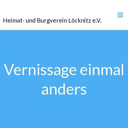
Zum
Inhalt
springen
Heimat- und Burgverein Löcknitz e.V.
Vernissage einmal
anders